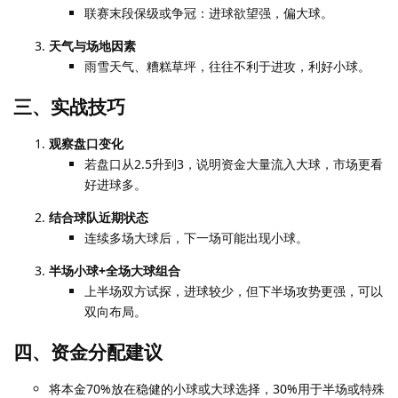
联赛末段保级或争冠：进球欲望强，偏大球。
天气与场地因素
雨雪天气、糟糕草坪，往往不利于进攻，利好小球。
三、实战技巧
观察盘口变化
若盘口从2.5升到3，说明资金大量流入大球，市场更看
好进球多。
结合球队近期状态
连续多场大球后，下一场可能出现小球。
半场小球+全场大球组合
上半场双方试探，进球较少，但下半场攻势更强，可以
双向布局。
四、资金分配建议
将本金70%放在稳健的小球或大球选择，30%用于半场或特殊