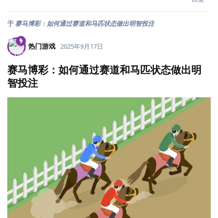
于
赛马博彩：如何通过赛道和马匹状态做出明智投注
热门游戏
2025年9月17日
赛马博彩：如何通过赛道和马匹状态做出明
智投注