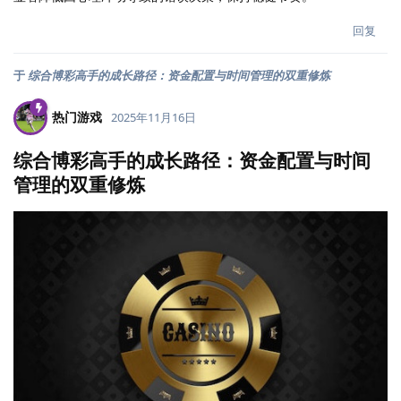
回复
于
综合博彩高手的成长路径：资金配置与时间管理的双重修炼
热门游戏
2025年11月16日
综合博彩高手的成长路径：资金配置与时间
管理的双重修炼