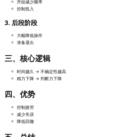
开始减少频率
控制投入
3. 后段阶段
大幅降低操作
准备退出
三、核心逻辑
时间越久 → 不确定性越高
精力下降 → 判断力下降
四、优势
控制疲劳
减少失误
降低回撤