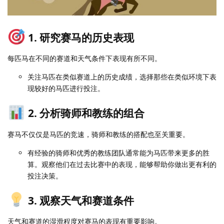
1. 研究赛马的历史表现
每匹马在不同的赛道和天气条件下表现有所不同。
关注马匹在类似赛道上的历史成绩，选择那些在类似环境下表
现较好的马匹进行投注。
2. 分析骑师和教练的组合
赛马不仅仅是马匹的竞速，骑师和教练的搭配也至关重要。
有经验的骑师和优秀的教练团队通常能为马匹带来更多的胜
算。观察他们在过去比赛中的表现，能够帮助你做出更有利的
投注决策。
3. 观察天气和赛道条件
天气和赛道的湿滑程度对赛马的表现有重要影响。