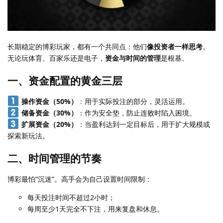
长期稳定的博彩玩家，都有一个共同点：他们
像投资者一样思考
。
无论玩体育、百家乐还是电子，
资金与时间的管理
是根基。
一、资金配置的黄金三层
操作资金（50%）
：用于实际投注的部分，灵活运用。
储备资金（30%）
：作为安全垫，防止连败时陷入困境。
扩展资金（20%）
：当盈利达到一定目标后，用于扩大规模或
探索新玩法。
二、时间管理的节奏
博彩最怕“沉迷”。高手会为自己设置时间限制：
每天投注时间不超过2小时；
每周至少1天完全不下注，用来复盘和休息。