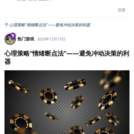
回复
于
心理策略“情绪断点法”——避免冲动决策的利器
热门游戏
2025年12月15日
心理策略“情绪断点法”——避免冲动决策的利
器