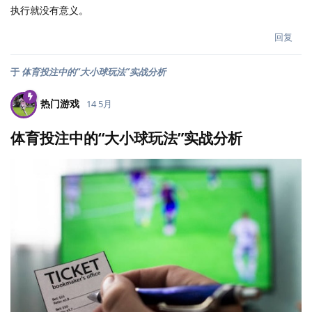
执行就没有意义。
回复
于
体育投注中的“大小球玩法”实战分析
热门游戏
14 5月
体育投注中的“大小球玩法”实战分析