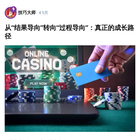
技巧大师
4 5月
从“结果导向”转向“过程导向”：真正的成长路
径