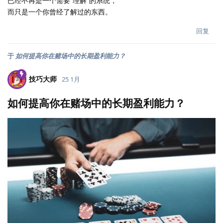
已经不再是一个需要“理解”的系统，
而只是一个你曾经了解过的东西。
回复
于
如何提高你在赌场中的长期盈利能力？
技巧大师
25 1月
如何提高你在赌场中的长期盈利能力？