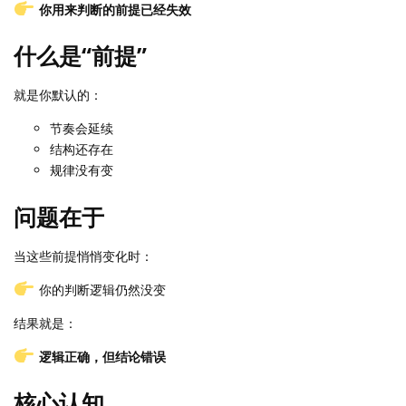
你用来判断的前提已经失效
什么是“前提”
就是你默认的：
节奏会延续
结构还存在
规律没有变
问题在于
当这些前提悄悄变化时：
你的判断逻辑仍然没变
结果就是：
逻辑正确，但结论错误
核心认知