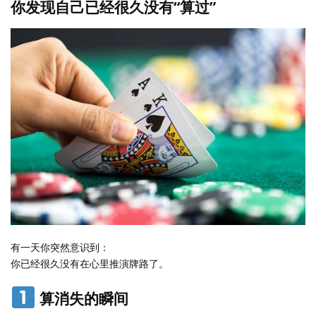
你发现自己已经很久没有“算过”
有一天你突然意识到：
你已经很久没有在心里推演牌路了。
算消失的瞬间