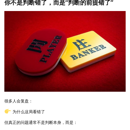
你不是判断错了，而是“判断的前提错了”
很多人会复盘：
为什么这局看错了
但真正的问题通常不是判断本身，而是：