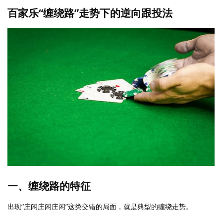
百家乐“缠绕路”走势下的逆向跟投法
一、缠绕路的特征
出现“庄闲庄闲庄闲”这类交错的局面，就是典型的缠绕走势。