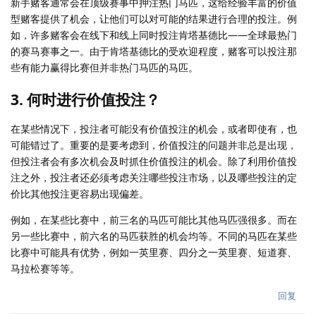
新手赌客通常会在顶级赛事中押注热门马匹，这给经验丰富的价值
型赌客提供了机会，让他们可以对可能的结果进行合理的投注。例
如，许多赌客会在线下和线上同时投注肯塔基德比——全球最热门
的赛马赛事之一。由于肯塔基德比的受欢迎程度，赌客可以投注那
些有能力赢得比赛但并非热门马匹的马匹。
3. 何时进行价值投注？
在某些情况下，投注者可能没有价值投注的机会，或者即使有，也
可能错过了。重要的是要考虑到，价值投注的问题并非总是出现，
但投注者会有多次机会及时抓住价值投注的机会。除了利用价值投
注之外，投注者还必须考虑关注哪些投注市场，以及哪些投注的定
价比其他投注更容易出现偏差。
例如，在某些比赛中，前三名的马匹可能比其他马匹强很多。而在
另一些比赛中，前六名的马匹获胜的机会均等。不同的马匹在某些
比赛中可能具有优势，例如一英里赛、四分之一英里赛、短道赛、
马拉松赛等等。
回复