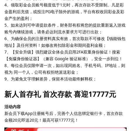
4、领取彩金会员账号额度低于1元时，再次存款不受限制。凡是彩
金盈利后充值，或投注PG电子除外的游戏，平台有权收回彩金及彩
金产生的盈利；
5、如未达到可申请提款条件，财务部有权将您的提款重新返入游戏
账号内继续游戏，请务必达到流水要求方可进行出款；
6、为确保会员的注册资料真实有效，首次取款不可修改【钱能钱包
地址】及任何资料！如修改将扣除彩金和期间盈利金额；
7、【安全升级】强烈建议全体会员启用2FA双重身份验证！搜索
【免獴身份验证器】（兼容 Google 验证标准），安全一步到位！
8、每位会员仅限申请一次，如出现同姓名、手机号码、IP地址，则
视为 同一个人，公司有权拒绝派送彩金；
9、为避免文字理解差异，保留本活动最终解释权；
新人首存礼 首次存款 喜迎17777元
活动内容
新会员下载App注册账号后，完善个人信息绑定银行卡，首次存款
金额20元即送20元！最高可获17777元！