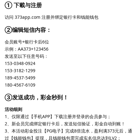
① 下載与注册
访问 373app.com 注册并绑定银行卡和钱能钱包
②编辑短信内容：
会员账号+银行卡后6位
示例：AA373+123456
发送至以下任意号码：
153-0348-0924
153-3182-1299
189-4537-5499
180-4567-6109
③发送成功，彩金秒到！
活动细则
1、仅限通过【手机APP】下载注册并登录的会员参与；
2、新会员完成绑定银行卡后，发送短信验证，彩金自动到账！
3、本活动彩金投注【PG电子】完成8倍流水，盈利满373元后，通
过【钱能钱包】提现，且钱能钱包需完成实名信息达到LV2；