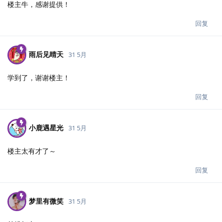
楼主牛，感谢提供！
回复
雨后见晴天
31 5月
学到了，谢谢楼主！
回复
小鹿遇星光
31 5月
楼主太有才了～
回复
梦里有微笑
31 5月