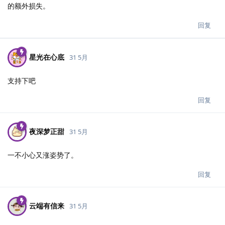
的额外损失。
回复
星光在心底
31 5月
支持下吧
回复
夜深梦正甜
31 5月
一不小心又涨姿势了。
回复
云端有信来
31 5月