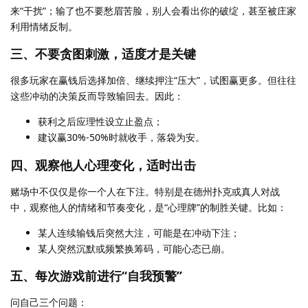
来“干扰”；输了也不要愁眉苦脸，别人会看出你的破绽，甚至被庄家
利用情绪反制。
三、不要贪图刺激，适度才是关键
很多玩家在赢钱后选择加倍、继续押注“压大”，试图赢更多。但往往
这些冲动的决策反而导致输回去。因此：
获利之后应理性设立止盈点；
建议赢30%-50%时就收手，落袋为安。
四、观察他人心理变化，适时出击
赌场中不仅仅是你一个人在下注。特别是在德州扑克或真人对战
中，观察他人的情绪和节奏变化，是“心理牌”的制胜关键。比如：
某人连续输钱后突然大注，可能是在冲动下注；
某人突然沉默或频繁换筹码，可能心态已崩。
五、每次游戏前进行“自我预警”
问自己三个问题：