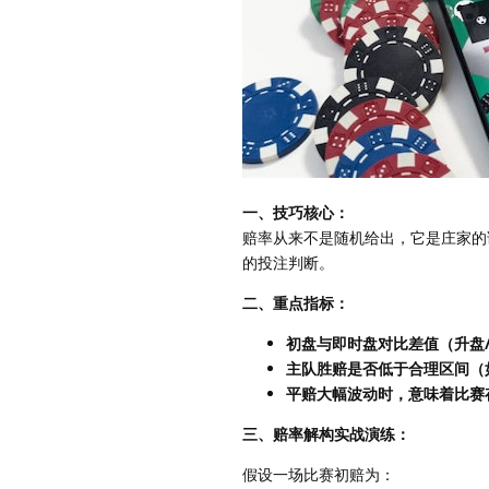
一、技巧核心：
赔率从来不是随机给出，它是庄家的
的投注判断。
二、重点指标：
初盘与即时盘对比差值（升盘
主队胜赔是否低于合理区间（如
平赔大幅波动时，意味着比赛
三、赔率解构实战演练：
假设一场比赛初赔为：