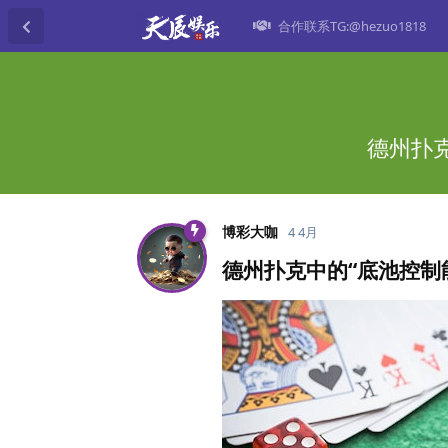
合作联系TG:@hezuo1818
德州扑
博彩大咖
4 4月
德州扑克中的“底池控制