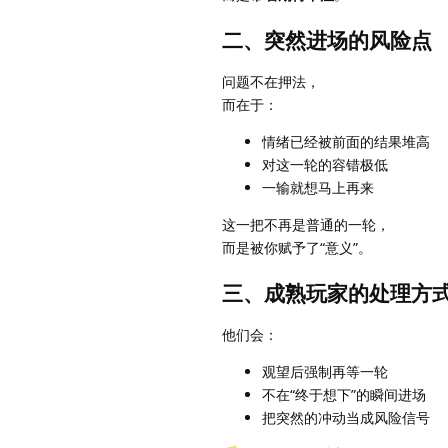
二、突然进场的风险点
问题不在押法，
而在于：
情绪已经被前面的结果堆高
对这一轮的容错极低
一输就想马上再来
这一把不再是普通的一轮，
而是被你赋予了“意义”。
三、成熟玩家的处理方
他们会：
观望后强制再等一轮
不在“终于想下”的瞬间进场
把突然的冲动当成风险信号