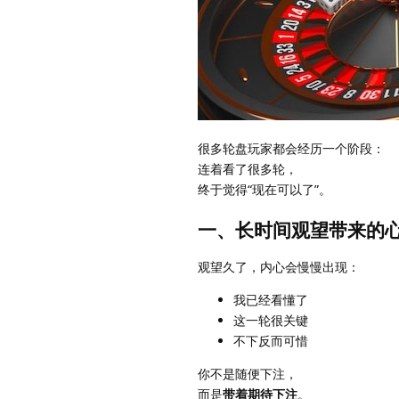
很多轮盘玩家都会经历一个阶段：
连着看了很多轮，
终于觉得“现在可以了”。
一、长时间观望带来的
观望久了，内心会慢慢出现：
我已经看懂了
这一轮很关键
不下反而可惜
你不是随便下注，
而是
带着期待下注
。