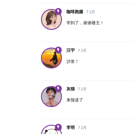
咖啡跑腿
7 2月
学到了，谢谢楼主！
汪宇
7 2月
沙发！
灰猫
7 2月
来报道了
李明
7 2月