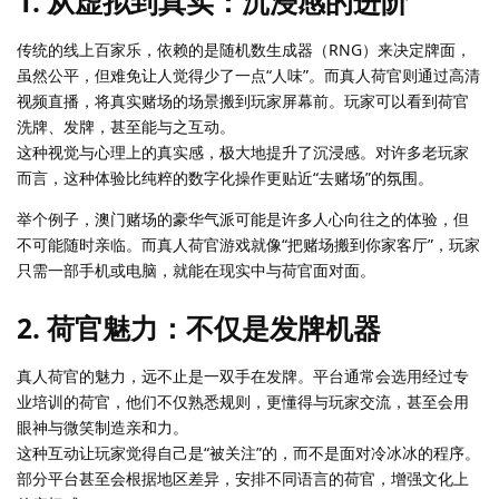
1. 从虚拟到真实：沉浸感的进阶
传统的线上百家乐，依赖的是随机数生成器（RNG）来决定牌面，
虽然公平，但难免让人觉得少了一点“人味”。而真人荷官则通过高清
视频直播，将真实赌场的场景搬到玩家屏幕前。玩家可以看到荷官
洗牌、发牌，甚至能与之互动。
这种视觉与心理上的真实感，极大地提升了沉浸感。对许多老玩家
而言，这种体验比纯粹的数字化操作更贴近“去赌场”的氛围。
举个例子，澳门赌场的豪华气派可能是许多人心向往之的体验，但
不可能随时亲临。而真人荷官游戏就像“把赌场搬到你家客厅”，玩家
只需一部手机或电脑，就能在现实中与荷官面对面。
2. 荷官魅力：不仅是发牌机器
真人荷官的魅力，远不止是一双手在发牌。平台通常会选用经过专
业培训的荷官，他们不仅熟悉规则，更懂得与玩家交流，甚至会用
眼神与微笑制造亲和力。
这种互动让玩家觉得自己是“被关注”的，而不是面对冷冰冰的程序。
部分平台甚至会根据地区差异，安排不同语言的荷官，增强文化上