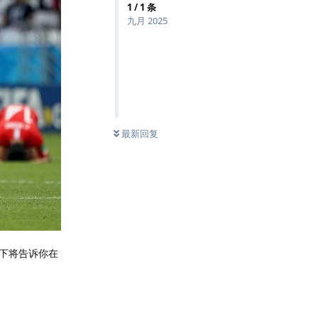
1
/
1
条
九月 2025
最新回复
下将告诉你在