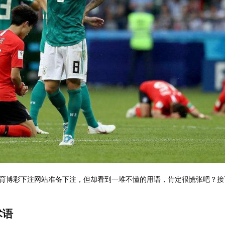
育博彩下注网站准备下注，但却看到一堆不懂的用语，肯定很慌张吧？接
术语