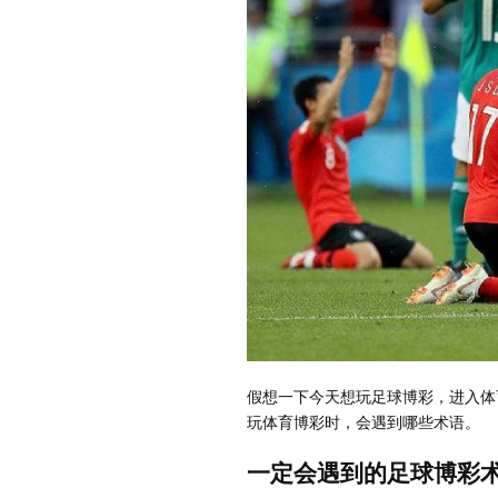
假想一下今天想玩足球博彩，进入体
玩体育博彩时，会遇到哪些术语。
一定会遇到的足球博彩