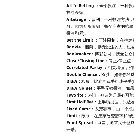
All-In Betting ：
全部投注，一种投
投注金额。
Arbitrage ：
套利，一种投注方法，
可。因为众所周知，每个庄家的赔率都
投注和局)。
Bet the Limit ：
下注限制，在特定
Bookie：
赌商，接受投注的人，也
Bookmaker：
博彩公司，接受公众
Close/Closing Line：
停止/停止点
Correlated Parlay ：
相关增值，如
Double Chance：
双胜，如果你的
Draw：
和局，比赛的选手打成平手(
Draw No Bet：
平手无效投注，如
Favorite：
热门，被认为是最有可能
First Half Bet：
上半场投注，只放
Fixed Game：
既定赛事，由一个或
Limit：
限制，在庄家改变赔率和/
Point Spread：
点差，通常见于篮
开端。