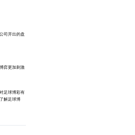
公司开出的盘
博弈更加刺激
对足球博彩有
了解足球博
回复