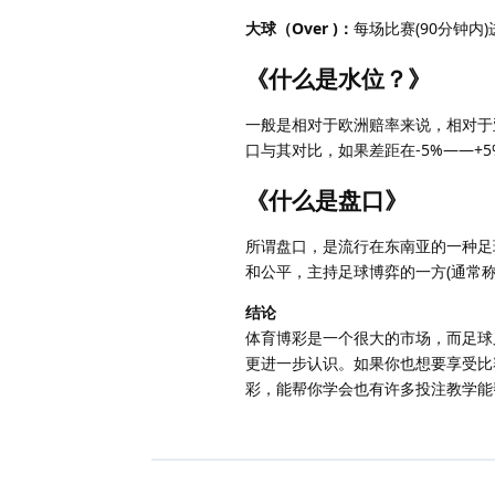
大球（Over )：
每场比赛(90分钟内
《什么是水位？》
一般是相对于欧洲赔率来说，相对于
口与其对比，如果差距在-5%——
《什么是盘口》
所谓盘口，是流行在东南亚的一种足
和公平，主持足球博弈的一方(通常
结论
体育博彩是一个很大的市场，而足球
更进一步认识。如果你也想要享受比
彩，能帮你学会也有许多投注教学能