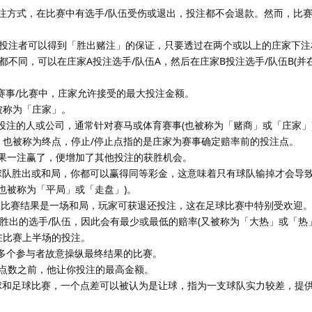
注方式，在比赛中有选手/队伍受伤或退出，投注都不会退款。然而，比
投注者可以得到「胜出赌注」的保证，只要透过在两个或以上的庄家下注
不同，可以在庄家A投注选手/队伍A，然后在庄家B投注选手/队伍B(并
赛事/比赛中，庄家允许接受的最大投注金额。
被称为「庄家」。
投注的人或公司，通常针对赛马或体育赛事(也被称为「赌商」或「庄家」
，也被称为终点，停止/停止点指的是庄家为赛事确定赔率前的投注点。
果一注赢了，便增加了其他投注的获胜机会。
球队胜出或和局，你都可以赢得同等彩金，这意味着只有球队输掉才会导
也被称为「平局」或「走盘」)。
果比赛结果是一场和局，玩家可获退还投注，这在足球比赛中特别受欢迎
胜出的选手/队伍，因此会有最少或最低的赔率(又被称为「大热」或「热」
在比赛上半场的投注。
多个参与者故意操纵最终结果的比赛。
或点数之前，他让你投注的最高金额。
球和足球比赛，一个点差可以被认为是让球，指为一支球队实力较差，提