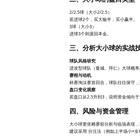
2/2.5球（大小2/2.5）
若进球2个，买大输半，买小赢半。
3球（大小3）
进球3个则退回本金。
三、分析大小球的实战
球队风格研究
进攻型球队（曼城、拜仁）大球概率
赛程与动机
杯赛淘汰赛首回合，球队往往保守，
盘口变化观察
若盘口从2.5升到3，说明资金倾向
四、风险与资金管理
大小球更依赖赛前分析与临场表现，
建议采用 分注法（例如上半场小+