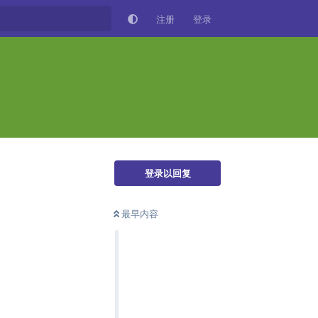
注册
登录
登录以回复
最早内容