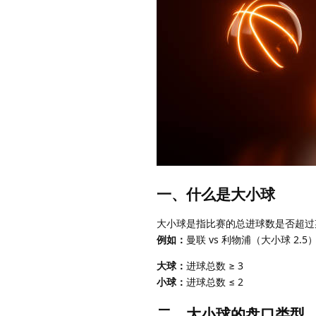
一、什么是大小球
大小球是指比赛的总进球数是否超过
例如：
曼联 vs 利物浦（大小球 2.5
大球：
进球总数 ≥ 3
小球：
进球总数 ≤ 2
二、大小球的盘口类型