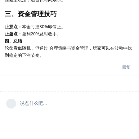
三、资金管理技巧
止损点：
本金亏损30%即停止。
止盈点：
盈利20%及时收手。
四、总结
轮盘看似随机，但通过 合理策略与资金管理，玩家可以在波动中找
到稳定的下注节奏。
回复
说点什么吧...