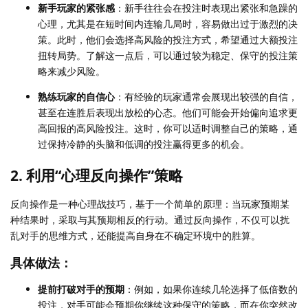
新手玩家的紧张感
：新手往往会在投注时表现出紧张和急躁的
心理，尤其是在短时间内连输几局时，容易做出过于激烈的决
策。此时，他们会选择高风险的投注方式，希望通过大额投注
扭转局势。了解这一点后，可以通过较为稳定、保守的投注策
略来减少风险。
熟练玩家的自信心
：有经验的玩家通常会展现出较强的自信，
甚至在连胜后表现出放松的心态。他们可能会开始偏向追求更
高回报的高风险投注。这时，你可以适时调整自己的策略，通
过保持冷静的头脑和低调的投注赢得更多的机会。
2.
利用“心理反向操作”策略
反向操作是一种心理战技巧，基于一个简单的原理：当玩家预期某
种结果时，采取与其预期相反的行动。通过反向操作，不仅可以扰
乱对手的思维方式，还能提高自身在不确定环境中的胜算。
具体做法：
提前打破对手的预期
：例如，如果你连续几轮选择了低倍数的
投注，对手可能会预期你继续这种保守的策略，而在你突然改