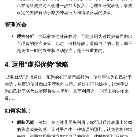
己在情绪失控时不会进一步加大投入。心理学研究表明，事先
设定的界限有助于减少冲动行为和情绪驱动的决策。
管理兴奋
理性分析
：当玩家在连续获胜时，可能会因为过度兴奋而做出
不理智的投注决策。此时，保持冷静，遵循自己的计划，而不
是凭借一时的兴奋和冲动投注，是十分重要的。
4.
运用“虚拟优势”策略
“虚拟优势”是指通过一系列的心理暗示或行为，使对手认为自己处于
劣势，从而迫使其做出不理智的决策。通过心理的操控，让对手认
为自己处于劣势或者即将失去优势，从而利用这一心理上的失衡来
反击。
如何实施：
假装无能
：例如，在连续几局失利后，你可以通过表露出轻微
的焦虑或失落感，让对手产生一种错误的预判，认为你将继续
失败，进而放松警惕或加大自己的投注。此时你可以反败为