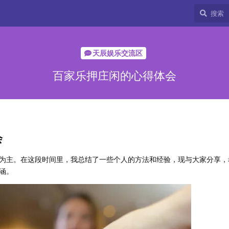
天辰娱乐交流区
百家乐押庄闲的心得体会
会
为主。在这段时间里，我总结了一些个人的方法和经验，现与大家分享，
涵。