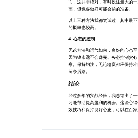
而，这并非绝对，有时投注量大的一
高，但也要做好可能会输的准备。
以上三种方法我都尝试过，其中最不
的概率也较高。
4. 心态的控制
无论方法和运气如何，良好的心态至
因为钱永远不会赚完。务必控制贪心
察。保持均注，无论输赢都应保持冷
留条后路。
结论
经过多年的实战经验，我总结出了一
习能帮助提高盈利的机会。这些心得
效技巧和保持良好心态，可以在百家