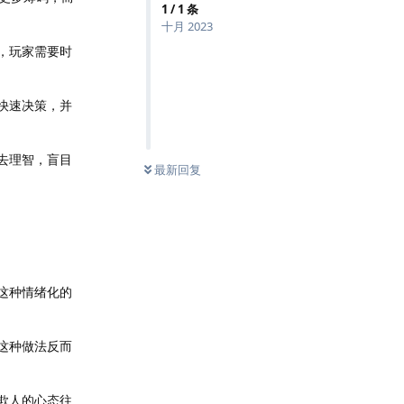
1
/
1
条
十月 2023
，玩家需要时
快速决策，并
去理智，盲目
最新回复
这种情绪化的
这种做法反而
欺人的心态往